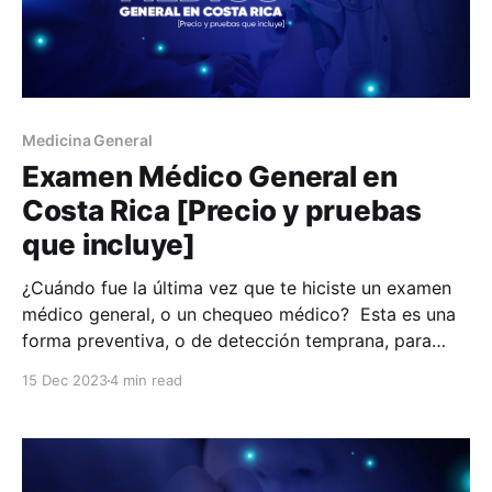
Medicina General
Examen Médico General en
Costa Rica [Precio y pruebas
que incluye]
¿Cuándo fue la última vez que te hiciste un examen
médico general, o un chequeo médico? Esta es una
forma preventiva, o de detección temprana, para
evaluar tu salud ante eventuales problemas médicos.
15 Dec 2023
4 min read
El proceso tiene varios propósitos esenciales para
mantener y mejorar tu bienestar. En este artículo te
contamos