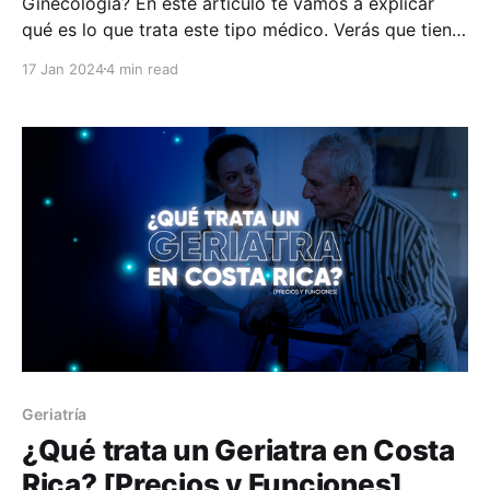
Ginecología? En este artículo te vamos a explicar
qué es lo que trata este tipo médico. Verás que tiene
una diversidad de labores, pero siempre enfocándose
17 Jan 2024
4 min read
en la salud y el tratamiento de los órganos
reproductores femeninos. En el artículo, además,
encontrarás
Geriatría
¿Qué trata un Geriatra en Costa
Rica? [Precios y Funciones]