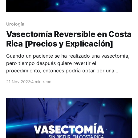
Urología
Vasectomía Reversible en Costa
Rica [Precios y Explicación]
Cuando un paciente se ha realizado una vasectomía,
pero tiempo después quiere revertir el
procedimiento, entonces podría optar por una
vasectomía reversible. El término “reversible” indica
21 Nov 2023
4 min read
que anula el procedimiento anterior, dejando sin
efecto el resultado realizado por la vasectomía. ¿Qué
es una vasectomía? Este es un procedimiento
quirúrgico que