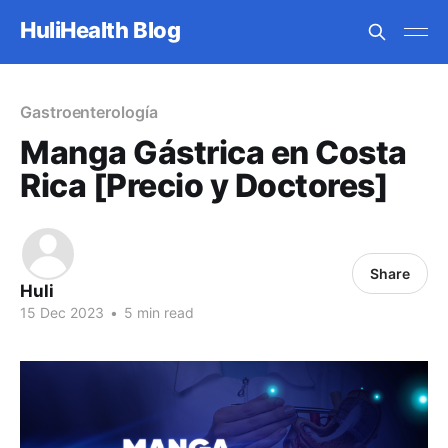
HuliHealth Blog
Gastroenterología
Manga Gástrica en Costa
Rica [Precio y Doctores]
Share
Huli
15 Dec 2023
•
5 min read