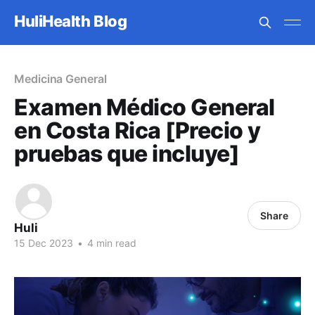
HuliHealth Blog
Medicina General
Examen Médico General
en Costa Rica [Precio y
pruebas que incluye]
Share
Huli
15 Dec 2023
•
4 min read