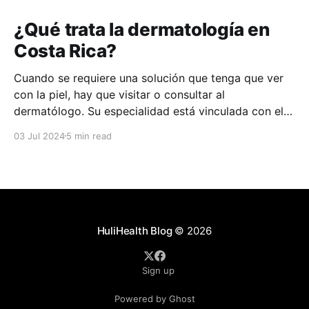
¿Qué trata la dermatología en
Costa Rica?
Cuando se requiere una solución que tenga que ver
con la piel, hay que visitar o consultar al
dermatólogo. Su especialidad está vinculada con el
estudio, diagnóstico, tratamiento y prevención de las
03 Jul 2024
5 min read
enfermedades de la piel, el cabello, las uñas y las
membranas mucosas. Este campo médico no solo
abarca
HuliHealth Blog
© 2026
Sign up
Powered by Ghost