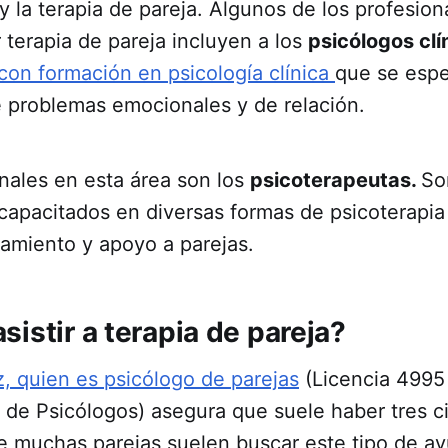
 y la terapia de pareja. Algunos de los profesio
 terapia de pareja incluyen a los
psicólogos clí
con formación en psicología clínica
que se espe
e problemas emocionales y de relación.
nales en esta área son los
psicoterapeutas.
So
 capacitados en diversas formas de psicoterapi
ramiento y apoyo a parejas.
istir a terapia de pareja?
 quien es psicólogo de parejas
(Licencia 4995 
 de Psicólogos) asegura que suele haber tres c
ue muchas parejas suelen buscar este tipo de a