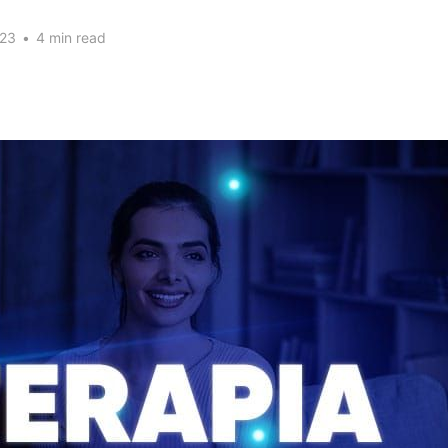
023
•
4 min read