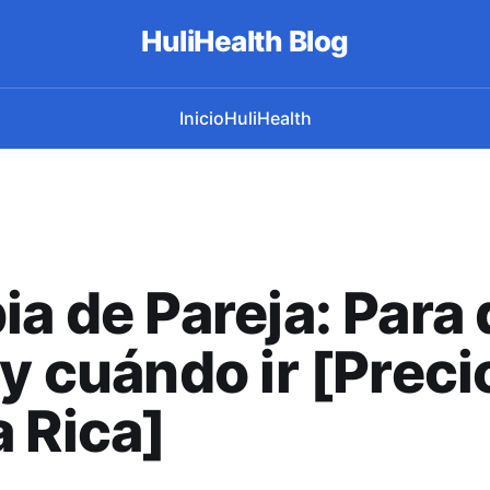
HuliHealth Blog
Inicio
HuliHealth
ia de Pareja: Para
 y cuándo ir [Preci
 Rica]