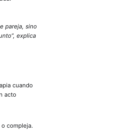
e pareja, sino
unto”, explica
rapia cuando
n acto
 o compleja.