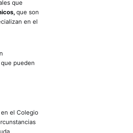
nales que
nicos,
que son
cializan en el
n
a que pueden
en el Colegio
ircunstancias
yuda.