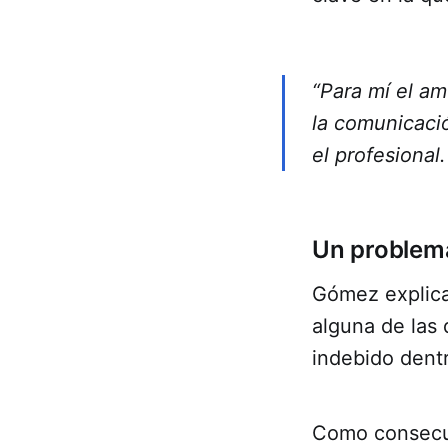
“Para mí el am
la comunicació
el profesional.
Un problema
Gómez explica
alguna de las 
indebido dentr
Como consecue