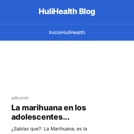
HuliHealth Blog
Inicio
HuliHealth
adiccion
La marihuana en los
adolescentes...
¿Sabías que?: La Marihuana; es la