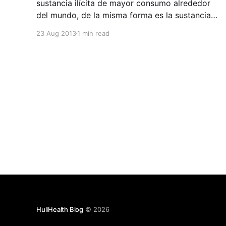
sustancia ilícita de mayor consumo alrededor
del mundo, de la misma forma es la sustancia
ilícita de abuso más frecuente entre los jóvenes.
23 Aug 2013
1 min read
Los niños y los adolescentes empiezan a fumar
marihuana por muchas razones, entre las más
comunes, la curiosidad y el deseo
HuliHealth Blog
© 2026