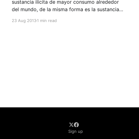
sustancia ilícita de mayor consumo alrededor
del mundo, de la misma forma es la sustancia
ilícita de abuso más frecuente entre los jóvenes.
23 Aug 2013
1 min read
Los niños y los adolescentes empiezan a fumar
marihuana por muchas razones, entre las más
comunes, la curiosidad y el deseo
Sign up