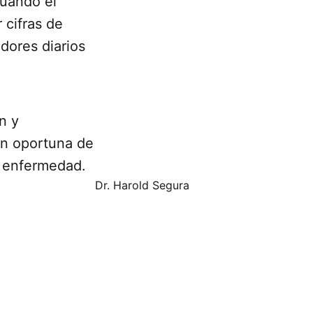
cuando el
 cifras de
dores diarios
n y
ón oportuna de
a enfermedad.
Dr. Harold Segura