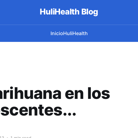
HuliHealth Blog
Inicio
HuliHealth
rihuana en los
scentes...
13
•
1 min read