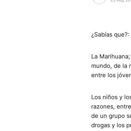
¿Sabías que?:
La Marihuana; 
mundo, de la m
entre los jóve
Los niños y l
razones, entre
de un grupo s
drogas y los p