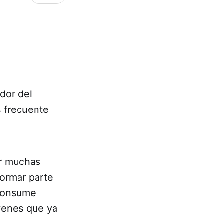
dor del
s frecuente
or muchas
formar parte
 consume
óvenes que ya