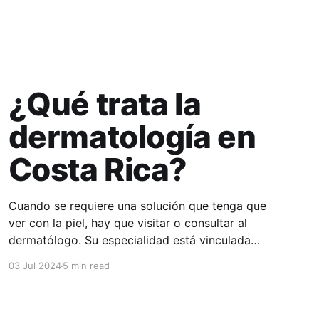
¿Qué trata la
dermatología en
Costa Rica?
Cuando se requiere una solución que tenga que
ver con la piel, hay que visitar o consultar al
dermatólogo. Su especialidad está vinculada
con el estudio, diagnóstico, tratamiento y
03 Jul 2024
5 min read
prevención de las enfermedades de la piel, el
cabello, las uñas y las membranas mucosas.
Este campo médico no solo abarca