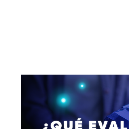
esquelético. En HuliHealth podés encontrar a
profesionales de ortopedia en Costa Rica que
atienden todo lo que tiene que ver con huesos,
articulaciones, músculos, ligamentos, tendones
y nervios. Los