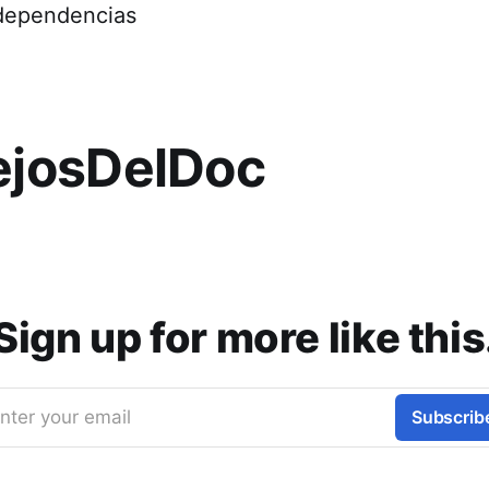
dependencias
josDelDoc
Sign up for more like this
nter your email
Subscrib