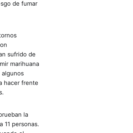
esgo de fumar
tornos
con
an sufrido de
umir marihuana
 algunos
 hacer frente
s.
prueban la
a 11 personas.