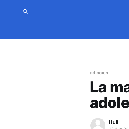
adiccion
La ma
adole
Huli
23 Aug 20