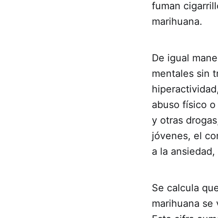
fuman cigarri
marihuana.
De igual maner
mentales sin t
hiperactividad
abuso físico 
y otras droga
jóvenes, el c
a la ansiedad, 
Se calcula qu
marihuana se v