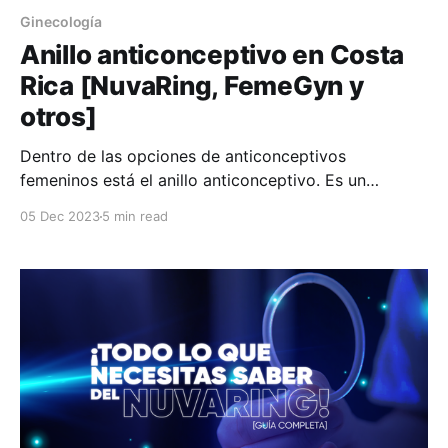
Ginecología
Anillo anticonceptivo en Costa
Rica [NuvaRing, FemeGyn y
otros]
Dentro de las opciones de anticonceptivos
femeninos está el anillo anticonceptivo. Es un
método hormonal diseñado para prevenir el
05 Dec 2023
5 min read
embarazo. En este artículo explicamos cuándo es
conveniente utilizarlo, si su uso conlleva efectos
secundarios y cuál es su precio, entre otros temas.
Recordá que en HuliHealth podés buscar a los