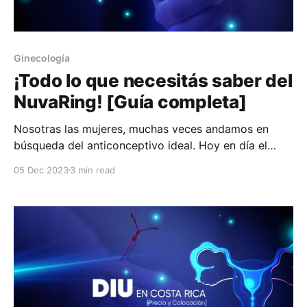
Ginecología
¡Todo lo que necesitás saber del
NuvaRing! [Guía completa]
Nosotras las mujeres, muchas veces andamos en
búsqueda del anticonceptivo ideal. Hoy en día el
mercado nos ofrece muchísimas opciones y
05 Dec 2023
3 min read
simplemente debemos intentar buscar el que más se
adecue a lo que cada una buscamos. Es muy
importante siempre consultar con el ginecólogo(a)
para estar seguras que el