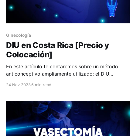
Ginecología
DIU en Costa Rica [Precio y
Colocación]
En este artículo te contaremos sobre un método
anticonceptivo ampliamente utilizado: el DIU
(Dispositivo Intrauterino). Si estás buscando más
24 Nov 2023
6 min read
información sobre esta manera para prevenir el
embarazo, acá podrás saber más sobre los tipos que
hay, sus efectos, su colocación y su precio. Es
importante saber que, en caso de