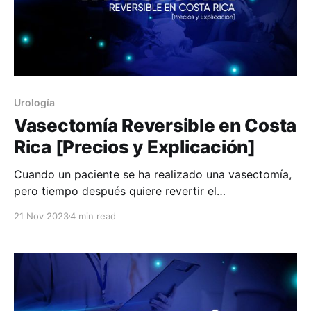
Urología
Vasectomía Reversible en Costa
Rica [Precios y Explicación]
Cuando un paciente se ha realizado una vasectomía,
pero tiempo después quiere revertir el
procedimiento, entonces podría optar por una
21 Nov 2023
4 min read
vasectomía reversible. El término “reversible” indica
que anula el procedimiento anterior, dejando sin
efecto el resultado realizado por la vasectomía. ¿Qué
es una vasectomía? Este es un procedimiento
quirúrgico que