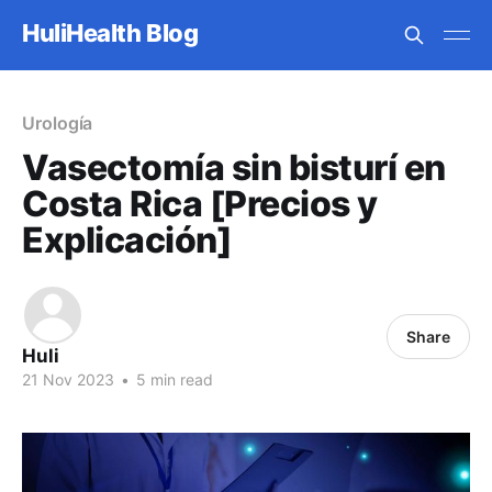
HuliHealth Blog
Urología
Vasectomía sin bisturí en
Costa Rica [Precios y
Explicación]
Share
Huli
21 Nov 2023
•
5 min read