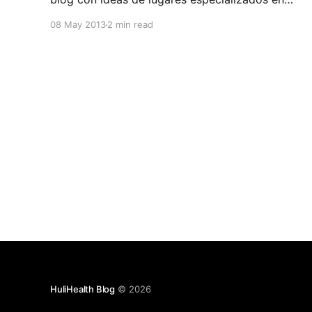
nuestro país para personas que estén bajo esta
08 May 2013
2 min read
condición. Hace unos años en nuestro país el
término gluten free, libre de gluten o celiaco no
era muy
HuliHealth Blog
© 2026