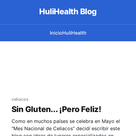
HuliHealth Blog
Inicio
HuliHealth
celiacos
Sin Gluten... ¡Pero Feliz!
Como en muchos países se celebra en Mayo el
“Mes Nacional de Celiacos” decidí escribir este
blog con ideas de lugares especializados en