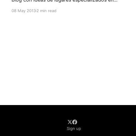
nuestro país para personas que estén bajo esta
08 May 2013
2 min read
condición. Hace unos años en nuestro país el
término gluten free, libre de gluten o celiaco no
era muy
Sign up