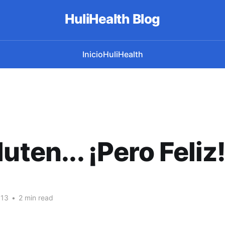
HuliHealth Blog
Inicio
HuliHealth
uten... ¡Pero Feliz
013
•
2 min read