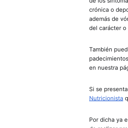
de los síntoma
crónica o dep
además de vóm
del carácter o
También puede
padecimientos
en nuestra pá
Si se presenta
Nutricionista
q
Por dicha ya 