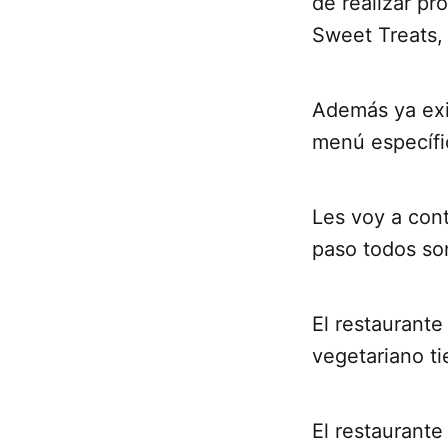
de realizar pr
Sweet Treats,
Además ya exi
menú específi
Les voy a cont
paso todos son
El restaurant
vegetariano ti
El restaurante