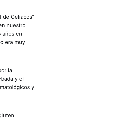
 de Celiacos”
 en nuestro
s años en
 no era muy
or la
ebada y el
rmatológicos y
gluten.