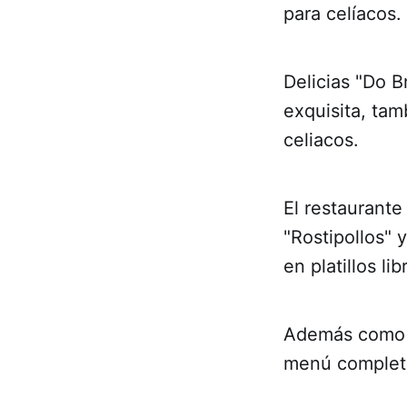
para celíacos.
Delicias "Do B
exquisita, ta
celiacos.
El restaurante
"Rostipollos" 
en platillos li
Además como úl
menú completo