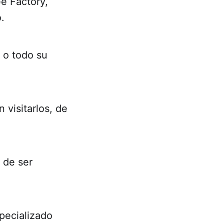
ee Factory,
.
 o todo su
 visitarlos, de
 de ser
pecializado