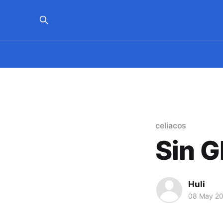
celiacos
Sin Gl
Huli
08 May 2