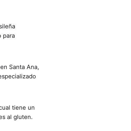
sileña
o para
 en Santa Ana,
especializado
cual tiene un
s al gluten.