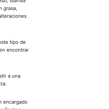
so, diarrea
n grasa,
alteraciones
ste tipo de
en encontrar
tir a una
ta.
an encargado