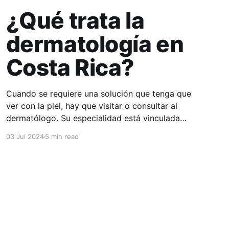
¿Qué trata la
dermatología en
Costa Rica?
Cuando se requiere una solución que tenga que
ver con la piel, hay que visitar o consultar al
dermatólogo. Su especialidad está vinculada
con el estudio, diagnóstico, tratamiento y
03 Jul 2024
5 min read
prevención de las enfermedades de la piel, el
cabello, las uñas y las membranas mucosas.
Este campo médico no solo abarca