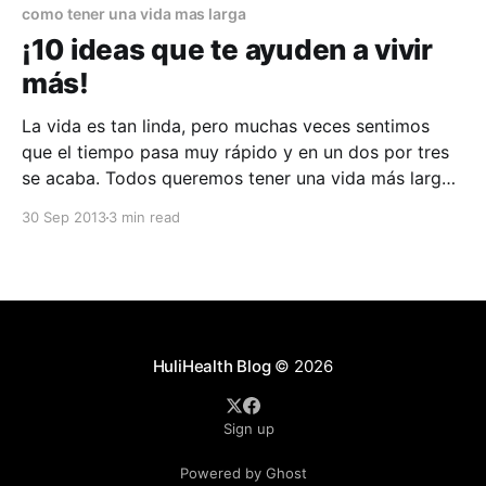
como tener una vida mas larga
¡10 ideas que te ayuden a vivir
más!
La vida es tan linda, pero muchas veces sentimos
que el tiempo pasa muy rápido y en un dos por tres
se acaba. Todos queremos tener una vida más larga
y poder lograr acercarnos más a la inmortalidad,
30 Sep 2013
3 min read
claro está, viviendo una vida llena de felicidad y
buenos momentos. En
HuliHealth Blog
© 2026
Sign up
Powered by Ghost