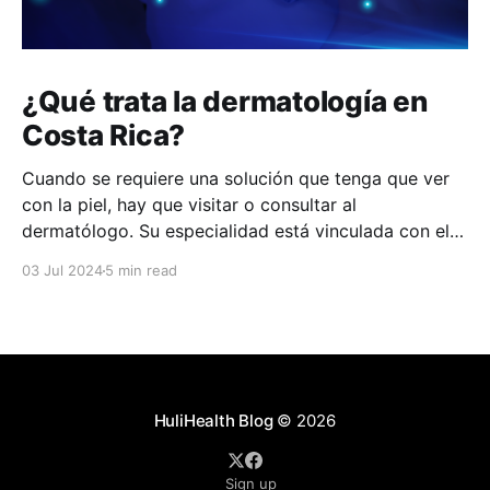
¿Qué trata la dermatología en
Costa Rica?
Cuando se requiere una solución que tenga que ver
con la piel, hay que visitar o consultar al
dermatólogo. Su especialidad está vinculada con el
estudio, diagnóstico, tratamiento y prevención de las
03 Jul 2024
5 min read
enfermedades de la piel, el cabello, las uñas y las
membranas mucosas. Este campo médico no solo
abarca
HuliHealth Blog
© 2026
Sign up