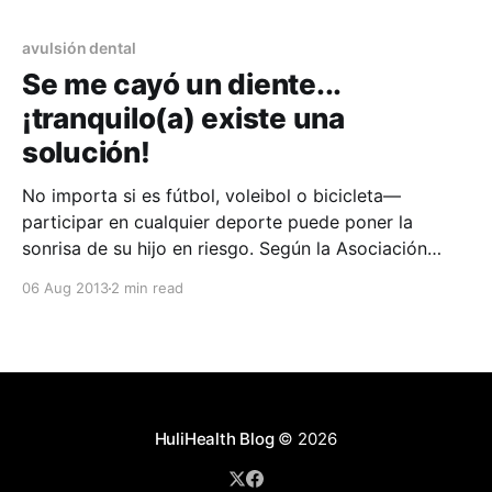
dientes desprendidos cada año, pero si se reacciona
de un forma
avulsión dental
Se me cayó un diente...
¡tranquilo(a) existe una
solución!
No importa si es fútbol, voleibol o bicicleta—
participar en cualquier deporte puede poner la
sonrisa de su hijo en riesgo. Según la Asociación
Americana de Endodoncia (AAE), las lesiones
06 Aug 2013
2 min read
causadas por deportes son la causa número uno de
dientes desprendidos cada año, pero si se reacciona
de un forma
HuliHealth Blog
© 2026