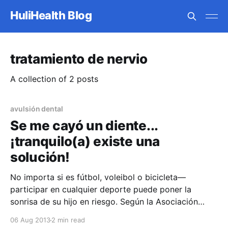
HuliHealth Blog
tratamiento de nervio
A collection of 2 posts
avulsión dental
Se me cayó un diente...
¡tranquilo(a) existe una
solución!
No importa si es fútbol, voleibol o bicicleta—
participar en cualquier deporte puede poner la
sonrisa de su hijo en riesgo. Según la Asociación
Americana de Endodoncia (AAE), las lesiones
06 Aug 2013
2 min read
causadas por deportes son la causa número uno de