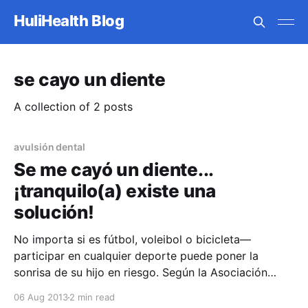
HuliHealth Blog
se cayo un diente
A collection of 2 posts
avulsión dental
Se me cayó un diente...
¡tranquilo(a) existe una
solución!
No importa si es fútbol, voleibol o bicicleta—
participar en cualquier deporte puede poner la
sonrisa de su hijo en riesgo. Según la Asociación
Americana de Endodoncia (AAE), las lesiones
06 Aug 2013
2 min read
causadas por deportes son la causa número uno de