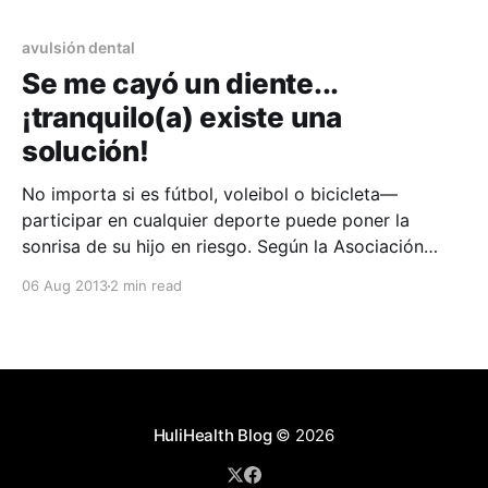
dientes desprendidos cada año, pero si se reacciona
de un forma
avulsión dental
Se me cayó un diente...
¡tranquilo(a) existe una
solución!
No importa si es fútbol, voleibol o bicicleta—
participar en cualquier deporte puede poner la
sonrisa de su hijo en riesgo. Según la Asociación
Americana de Endodoncia (AAE), las lesiones
06 Aug 2013
2 min read
causadas por deportes son la causa número uno de
dientes desprendidos cada año, pero si se reacciona
de un forma
HuliHealth Blog
© 2026