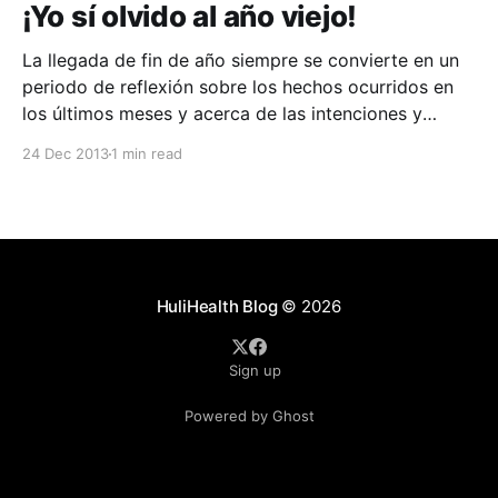
¡Yo sí olvido al año viejo!
La llegada de fin de año siempre se convierte en un
periodo de reflexión sobre los hechos ocurridos en
los últimos meses y acerca de las intenciones y
propósitos para los siguientes. En estas épocas, lo
24 Dec 2013
1 min read
más importante es olvidarse de lo malo del año que
pasó y concentrarse en
HuliHealth Blog
© 2026
Sign up
Powered by Ghost