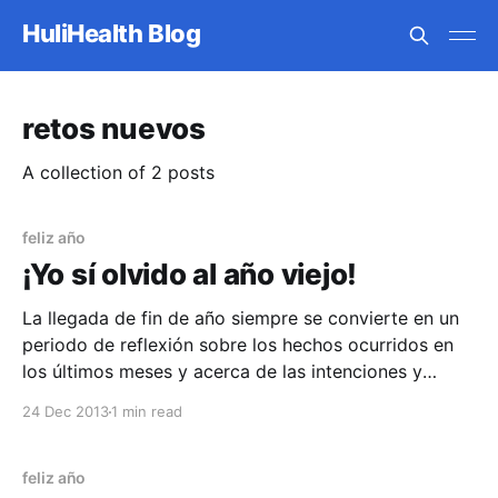
HuliHealth Blog
retos nuevos
A collection of 2 posts
feliz año
¡Yo sí olvido al año viejo!
La llegada de fin de año siempre se convierte en un
periodo de reflexión sobre los hechos ocurridos en
los últimos meses y acerca de las intenciones y
propósitos para los siguientes. En estas épocas, lo
24 Dec 2013
1 min read
más importante es olvidarse de lo malo del año que
pasó y concentrarse en
feliz año