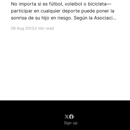
No importa si es fútbol, voleibol o bicicleta—
participar en cualquier deporte puede poner la
sonrisa de su hijo en riesgo. Según la Asociación
Americana de Endodoncia (AAE), las lesiones
06 Aug 2013
2 min read
causadas por deportes son la causa número uno
de dientes desprendidos cada año, pero si se
reacciona de un forma
Sign up