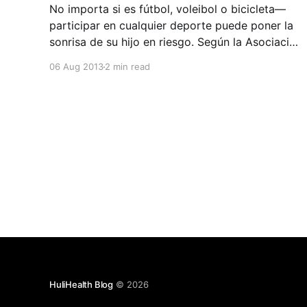
No importa si es fútbol, voleibol o bicicleta—
participar en cualquier deporte puede poner la
sonrisa de su hijo en riesgo. Según la Asociación
Americana de Endodoncia (AAE), las lesiones
06 Aug 2013
2 min read
causadas por deportes son la causa número uno
de dientes desprendidos cada año, pero si se
reacciona de un forma
HuliHealth Blog
© 2026