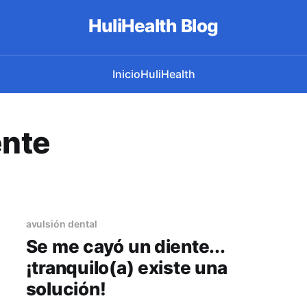
HuliHealth Blog
Inicio
HuliHealth
ente
avulsión dental
Se me cayó un diente...
¡tranquilo(a) existe una
solución!