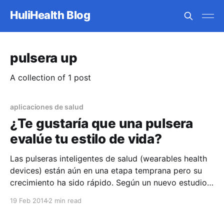
HuliHealth Blog
pulsera up
A collection of 1 post
aplicaciones de salud
¿Te gustaría que una pulsera
evalúe tu estilo de vida?
Las pulseras inteligentes de salud (wearables health
devices) están aún en una etapa temprana pero su
crecimiento ha sido rápido. Según un nuevo estudio
de Canalys, 17 millones de estos dispositivos fueron
19 Feb 2014
2 min read
vendidos y se espera que para el 2017 se hayan
vendido más de 45 millones. En este blog