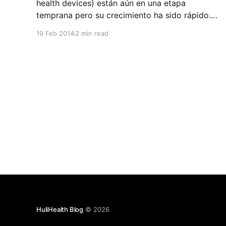
health devices) están aún en una etapa
temprana pero su crecimiento ha sido rápido.
Según un nuevo estudio de Canalys, 17 millones
19 Feb 2014
2 min read
de estos dispositivos fueron vendidos y se
espera que para el 2017 se hayan vendido más
de 45 millones. En este blog
HuliHealth Blog
© 2026