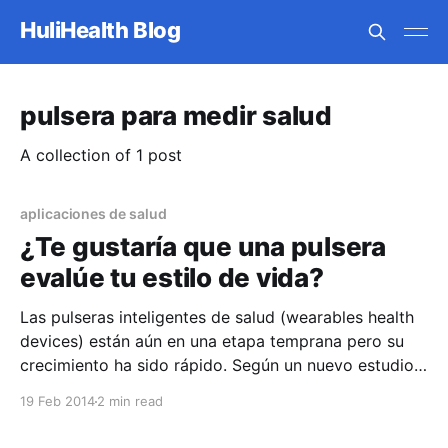
HuliHealth Blog
pulsera para medir salud
A collection of 1 post
aplicaciones de salud
¿Te gustaría que una pulsera
evalúe tu estilo de vida?
Las pulseras inteligentes de salud (wearables health
devices) están aún en una etapa temprana pero su
crecimiento ha sido rápido. Según un nuevo estudio
de Canalys, 17 millones de estos dispositivos fueron
19 Feb 2014
2 min read
vendidos y se espera que para el 2017 se hayan
vendido más de 45 millones. En este blog