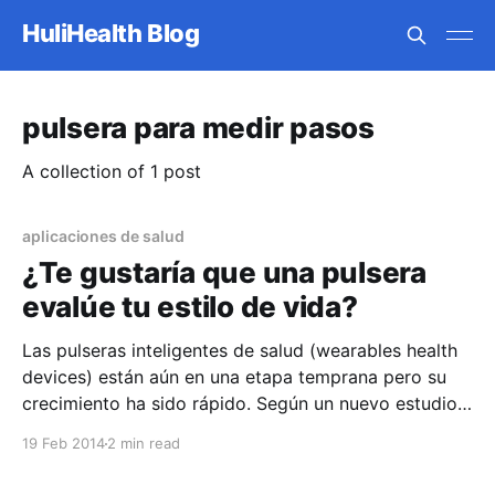
HuliHealth Blog
pulsera para medir pasos
A collection of 1 post
aplicaciones de salud
¿Te gustaría que una pulsera
evalúe tu estilo de vida?
Las pulseras inteligentes de salud (wearables health
devices) están aún en una etapa temprana pero su
crecimiento ha sido rápido. Según un nuevo estudio
de Canalys, 17 millones de estos dispositivos fueron
19 Feb 2014
2 min read
vendidos y se espera que para el 2017 se hayan
vendido más de 45 millones. En este blog