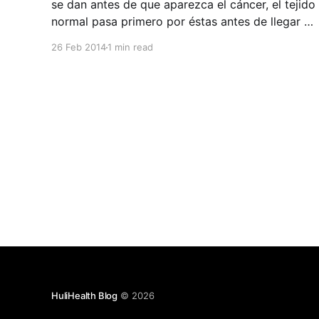
se dan antes de que aparezca el cáncer, el tejido
normal pasa primero por éstas antes de llegar a
cáncer. Se divide en 3 niveles de acuerdo a la
26 Feb 2014
1 min read
extensión de afectación del grosor del epitelio
de la vulva, y evolucionan en
HuliHealth Blog
© 2026