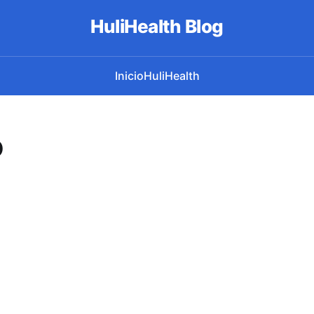
HuliHealth Blog
Inicio
HuliHealth
o