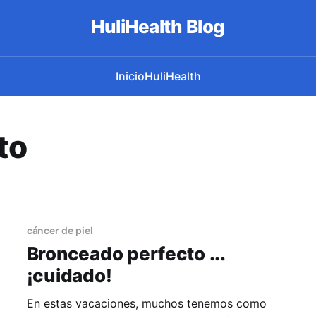
HuliHealth Blog
Inicio
HuliHealth
to
cáncer de piel
Bronceado perfecto ...
¡cuidado!
En estas vacaciones, muchos tenemos como