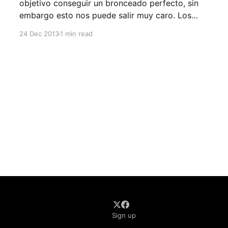
objetivo conseguir un bronceado perfecto, sin
embargo esto nos puede salir muy caro. Los
casos de cáncer de piel se han incrementado
24 Dec 2013
1 min read
notablemente en los últimos años, en gran
medida, por desinformación, descuidos y una
incorrecta protección solar. El sol tiene varios
efectos dañinos
Sign up