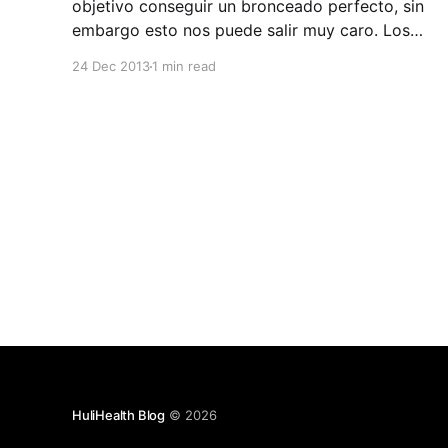
objetivo conseguir un bronceado perfecto, sin
embargo esto nos puede salir muy caro. Los
casos de cáncer de piel se han incrementado
24 Dec 2013
1 min read
notablemente en los últimos años, en gran
medida, por desinformación, descuidos y una
incorrecta protección solar. El sol tiene varios
efectos dañinos
HuliHealth Blog
© 2026