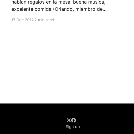
habían regalos en la mesa, buena música,
excelente comida (Orlando, miembro de
HuliHealth se ofreció para preparar el delicioso
17 Dec 2012
2 min read
pollo en salsa de mostaza) y un equipo increíble
dispuesto a pasarla bien para compartir una
noche diferente sin preocupaciones de ningún
tipo: ¡Era
Sign up