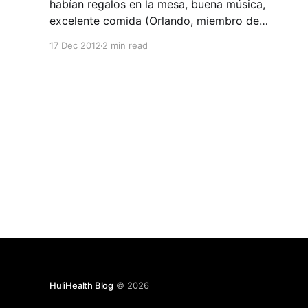
habían regalos en la mesa, buena música,
excelente comida (Orlando, miembro de
HuliHealth se ofreció para preparar el delicioso
17 Dec 2012
2 min read
pollo en salsa de mostaza) y un equipo increíble
dispuesto a pasarla bien para compartir una
noche diferente sin preocupaciones de ningún
tipo: ¡Era
HuliHealth Blog
© 2026