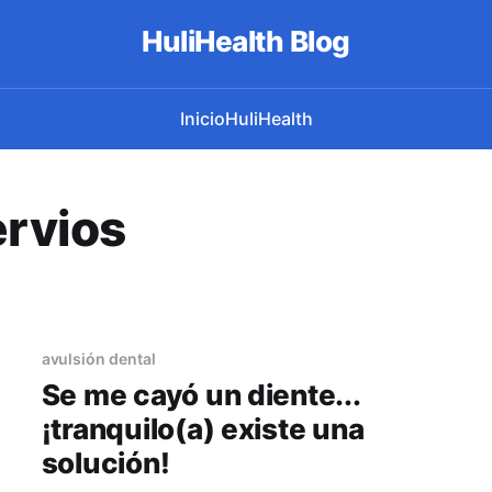
HuliHealth Blog
Inicio
HuliHealth
ervios
avulsión dental
Se me cayó un diente...
¡tranquilo(a) existe una
solución!