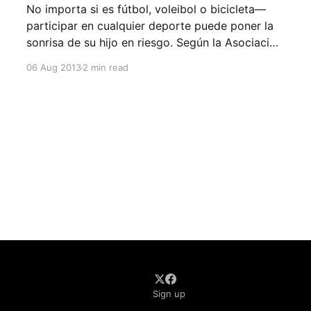
No importa si es fútbol, voleibol o bicicleta—
participar en cualquier deporte puede poner la
sonrisa de su hijo en riesgo. Según la Asociación
Americana de Endodoncia (AAE), las lesiones
06 Aug 2013
2 min read
causadas por deportes son la causa número uno
de dientes desprendidos cada año, pero si se
reacciona de un forma
Sign up