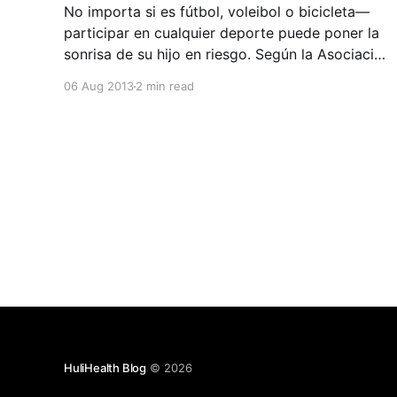
No importa si es fútbol, voleibol o bicicleta—
participar en cualquier deporte puede poner la
sonrisa de su hijo en riesgo. Según la Asociación
Americana de Endodoncia (AAE), las lesiones
06 Aug 2013
2 min read
causadas por deportes son la causa número uno
de dientes desprendidos cada año, pero si se
reacciona de un forma
HuliHealth Blog
© 2026