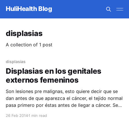
HuliHealth Blog
displasias
A collection of 1 post
displasias
Displasias en los genitales
externos femeninos
Son lesiones pre malignas, esto quiere decir que se
dan antes de que aparezca el cáncer, el tejido normal
pasa primero por éstas antes de llegar a cáncer. Se
divide en 3 niveles de acuerdo a la extensión de
26 Feb 2014
1 min read
afectación del grosor del epitelio de la vulva, y
evolucionan en