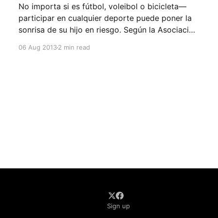
No importa si es fútbol, voleibol o bicicleta—
participar en cualquier deporte puede poner la
sonrisa de su hijo en riesgo. Según la Asociación
Americana de Endodoncia (AAE), las lesiones
06 Aug 2013
2 min read
causadas por deportes son la causa número uno
de dientes desprendidos cada año, pero si se
reacciona de un forma
Sign up