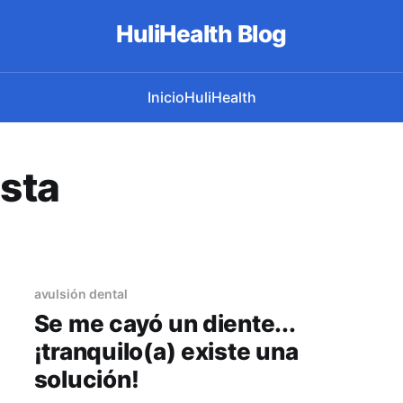
HuliHealth Blog
Inicio
HuliHealth
ista
avulsión dental
Se me cayó un diente...
¡tranquilo(a) existe una
solución!