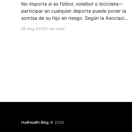
No importa si es fútbol, voleibol o bicicleta—
participar en cualquier deporte puede poner la
sonrisa de su hijo en riesgo. Según la Asociación
Americana de Endodoncia (AAE), las lesiones
06 Aug 2013
2 min read
causadas por deportes son la causa número uno
de dientes desprendidos cada año, pero si se
reacciona de un forma
HuliHealth Blog
© 2026