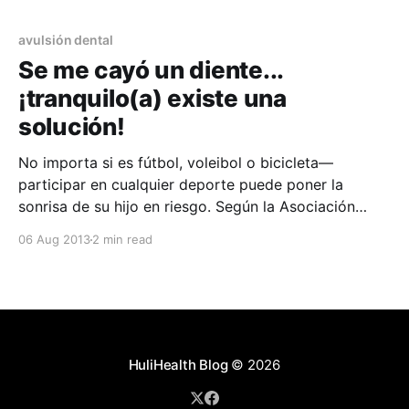
dientes desprendidos cada año, pero si se reacciona
de un forma
avulsión dental
Se me cayó un diente...
¡tranquilo(a) existe una
solución!
No importa si es fútbol, voleibol o bicicleta—
participar en cualquier deporte puede poner la
sonrisa de su hijo en riesgo. Según la Asociación
Americana de Endodoncia (AAE), las lesiones
06 Aug 2013
2 min read
causadas por deportes son la causa número uno de
dientes desprendidos cada año, pero si se reacciona
de un forma
HuliHealth Blog
© 2026