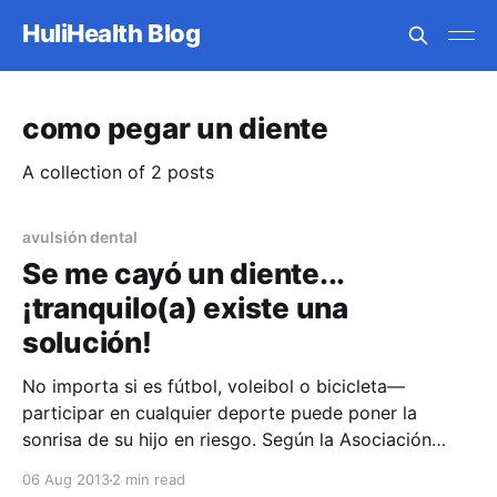
HuliHealth Blog
como pegar un diente
A collection of 2 posts
avulsión dental
Se me cayó un diente...
¡tranquilo(a) existe una
solución!
No importa si es fútbol, voleibol o bicicleta—
participar en cualquier deporte puede poner la
sonrisa de su hijo en riesgo. Según la Asociación
Americana de Endodoncia (AAE), las lesiones
06 Aug 2013
2 min read
causadas por deportes son la causa número uno de