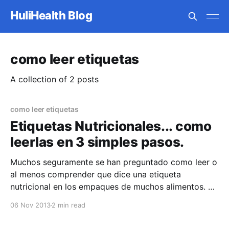
HuliHealth Blog
como leer etiquetas
A collection of 2 posts
como leer etiquetas
Etiquetas Nutricionales... como
leerlas en 3 simples pasos.
Muchos seguramente se han preguntado como leer o
al menos comprender que dice una etiqueta
nutricional en los empaques de muchos alimentos. Y
es que cuando se ve a simple vista puede ser
06 Nov 2013
2 min read
confuso e inclusive, para algunos, parecer una
especie de código secreto. La verdad es que una