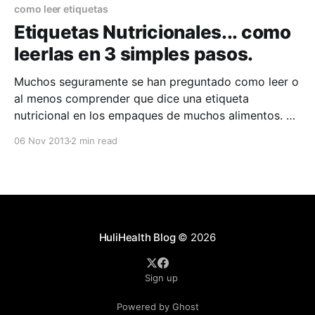
Etiqueta
como leer etiquetas
Etiquetas Nutricionales... como
leerlas en 3 simples pasos.
Muchos seguramente se han preguntado como leer o
al menos comprender que dice una etiqueta
nutricional en los empaques de muchos alimentos. Y
es que cuando se ve a simple vista puede ser
06 Nov 2013
2 min read
confuso e inclusive, para algunos, parecer una
especie de código secreto. La verdad es que una
Etiqueta
HuliHealth Blog
© 2026
Sign up
Powered by Ghost