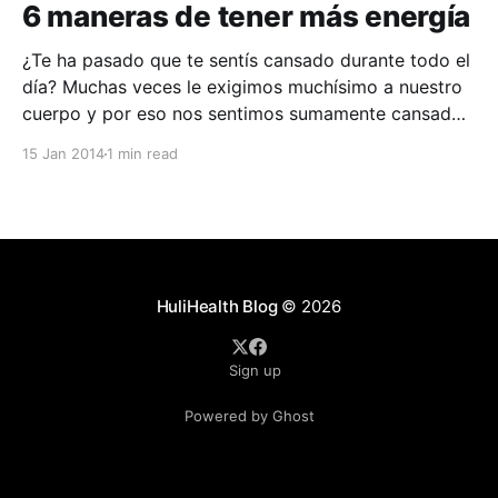
6 maneras de tener más energía
¿Te ha pasado que te sentís cansado durante todo el
día? Muchas veces le exigimos muchísimo a nuestro
cuerpo y por eso nos sentimos sumamente cansados
todo el tiempo. En este blog te damos 6 maneras
15 Jan 2014
1 min read
para tener más energía durante tu día y ser más
productivo, ya sea en
HuliHealth Blog
© 2026
Sign up
Powered by Ghost