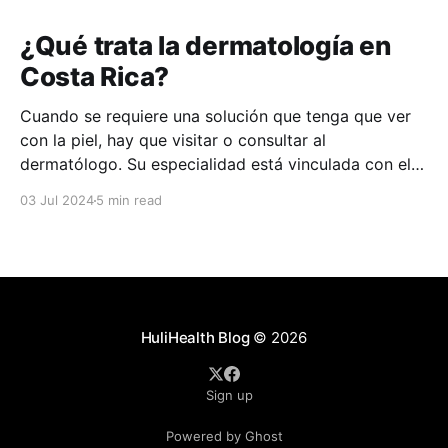
¿Qué trata la dermatología en
Costa Rica?
Cuando se requiere una solución que tenga que ver
con la piel, hay que visitar o consultar al
dermatólogo. Su especialidad está vinculada con el
estudio, diagnóstico, tratamiento y prevención de las
03 Jul 2024
5 min read
enfermedades de la piel, el cabello, las uñas y las
membranas mucosas. Este campo médico no solo
abarca
HuliHealth Blog
© 2026
Sign up
Powered by Ghost