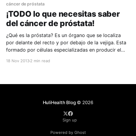
cáncer de próstata
¡TODO lo que necesitas saber
del cáncer de próstata!
¿Qué es la próstata? Es un órgano que se localiza
por delante del recto y por debajo de la vejiga. Esta
formado por células especializadas en producir el
liquido del semen, el cual protege y nutre a los
18 Nov 2013
2 min read
espermatozoides. Se localiza debajo de la vejiga,
detrás del hueso del pubis
HuliHealth Blog
© 2026
Sign up
Powered by Ghost