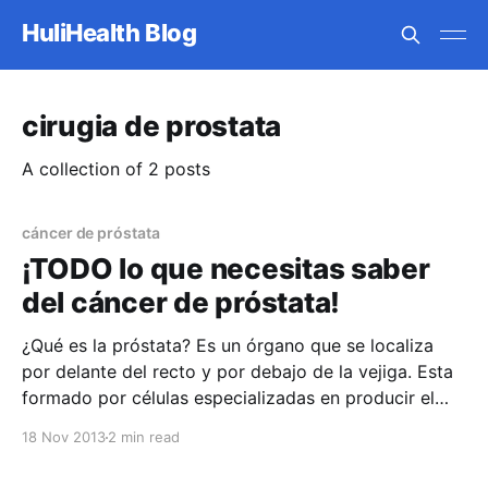
HuliHealth Blog
cirugia de prostata
A collection of 2 posts
cáncer de próstata
¡TODO lo que necesitas saber
del cáncer de próstata!
¿Qué es la próstata? Es un órgano que se localiza
por delante del recto y por debajo de la vejiga. Esta
formado por células especializadas en producir el
liquido del semen, el cual protege y nutre a los
18 Nov 2013
2 min read
espermatozoides. Se localiza debajo de la vejiga,
detrás del hueso del pubis