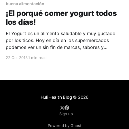
buena alimentación
¡El porqué comer yogurt todos
los días!
El Yogurt es un alimento saludable y muy gustado
por los ticos. Hoy en día en los supermercados
podemos ver un sin fin de marcas, sabores y
presentaciones de este rico alimento. En el
22 Oct 2013
1 min read
simposio "Yogurt in Nutrition Initiative for a Balanced
Diet”, la Federación Española de Sociedades de
HuliHealth Blog
© 2026
Sign up
Powered by Ghost