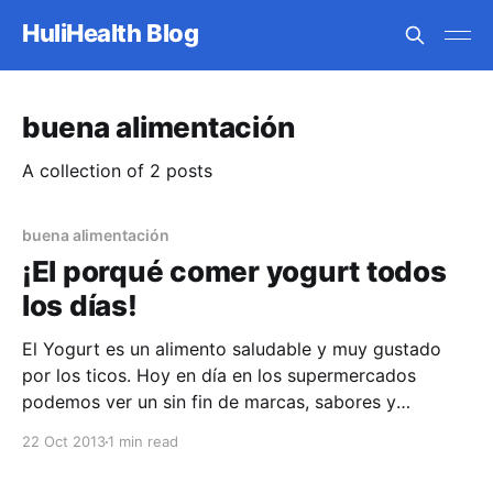
HuliHealth Blog
buena alimentación
A collection of 2 posts
buena alimentación
¡El porqué comer yogurt todos
los días!
El Yogurt es un alimento saludable y muy gustado
por los ticos. Hoy en día en los supermercados
podemos ver un sin fin de marcas, sabores y
presentaciones de este rico alimento. En el
22 Oct 2013
1 min read
simposio "Yogurt in Nutrition Initiative for a Balanced
Diet”, la Federación Española de Sociedades de