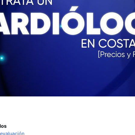
dos
 evaluación