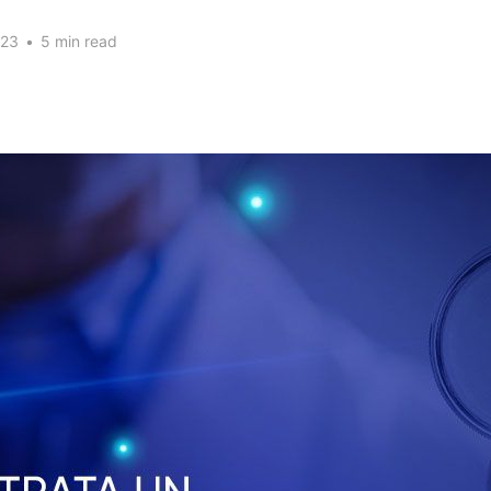
023
•
5 min read