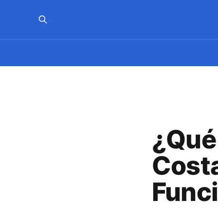
¿Qué 
Costa
Func