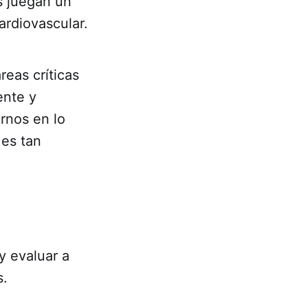
s juegan un
ardiovascular.
reas críticas
ente y
rnos en lo
 es tan
y evaluar a
s.