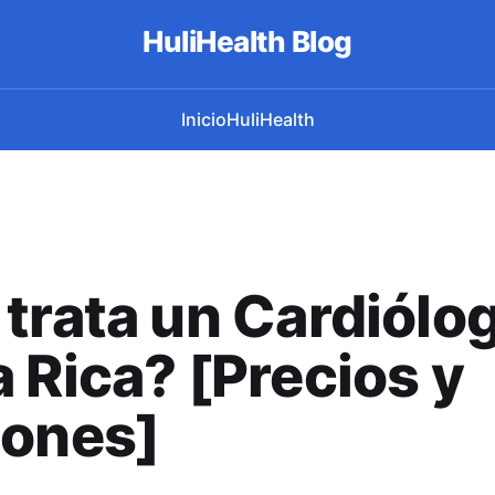
HuliHealth Blog
Inicio
HuliHealth
trata un Cardiólo
 Rica? [Precios y
iones]