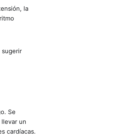
ensión, la
ritmo
 sugerir
go. Se
llevar un
es cardíacas.