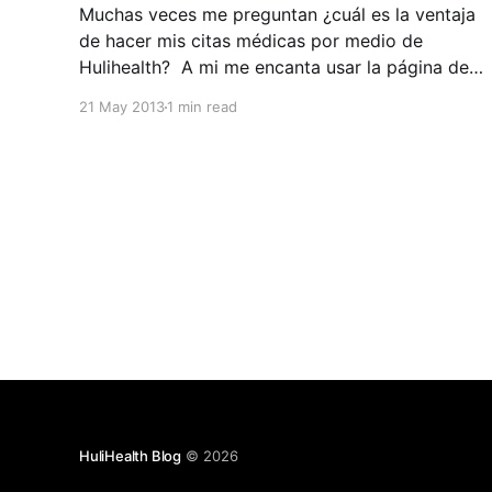
Muchas veces me preguntan ¿cuál es la ventaja
de hacer mis citas médicas por medio de
Hulihealth? A mi me encanta usar la página de
Hulihealth por que puedo escoger el médico
21 May 2013
1 min read
entre una gran variedad de excelentes
especialistas, puedo ver los precios de los
tratamientos, las diferentes clínicas de
HuliHealth Blog
© 2026