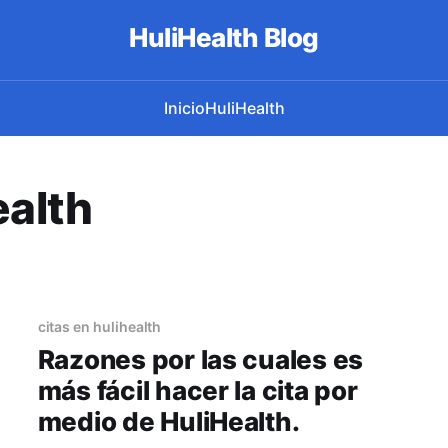
HuliHealth Blog
Inicio
HuliHealth
ealth
citas en hulihealth
Razones por las cuales es
más fácil hacer la cita por
medio de HuliHealth.