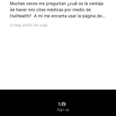
Muchas veces me preguntan ¿cuál es la ventaja
de hacer mis citas médicas por medio de
Hulihealth? A mi me encanta usar la página de
Hulihealth por que puedo escoger el médico
21 May 2013
1 min read
entre una gran variedad de excelentes
especialistas, puedo ver los precios de los
tratamientos, las diferentes clínicas de
Sign up