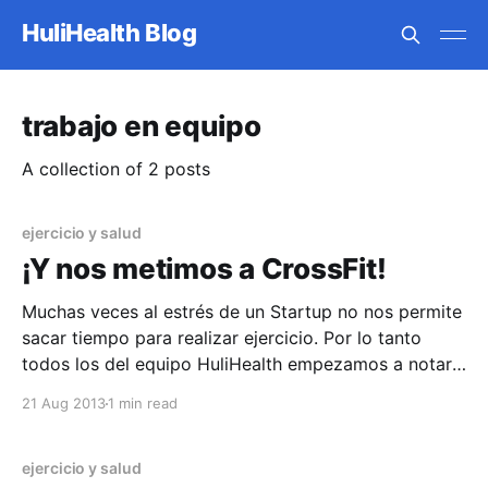
HuliHealth Blog
trabajo en equipo
A collection of 2 posts
ejercicio y salud
¡Y nos metimos a CrossFit!
Muchas veces al estrés de un Startup no nos permite
sacar tiempo para realizar ejercicio. Por lo tanto
todos los del equipo HuliHealth empezamos a notar
que el delicioso pan que trae Mónica en las mañanas,
21 Aug 2013
1 min read
los deliciosos postres de Keyla y los snacks a veces
no tan saludables, nos
ejercicio y salud