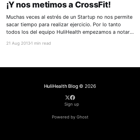
¡Y nos metimos a CrossFit!
Muchas veces al estrés de un Startup no nos permite
sacar tiempo para realizar ejercicio. Por lo tanto
todos los del equipo HuliHealth empezamos a notar
que el delicioso pan que trae Mónica en las mañanas,
21 Aug 2013
1 min read
los deliciosos postres de Keyla y los snacks a veces
no tan saludables, nos
HuliHealth Blog
© 2026
Sign up
Powered by Ghost