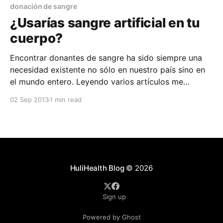
Lance Twyman, Doctor por
donación de sangre
¿Usarías sangre artificial en tu
cuerpo?
Encontrar donantes de sangre ha sido siempre una
necesidad existente no sólo en nuestro país sino en
el mundo entero. Leyendo varios artículos me
encontré como interesante información sobre la
02 Sep 2013
1 min read
creación de sangre artificial. Según un artículo
publicado en la versión en línea de The Guardian,
Lance Twyman, Doctor por
HuliHealth Blog
© 2026
Sign up
Powered by Ghost