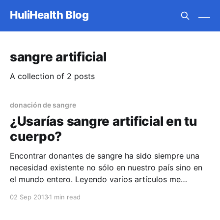
HuliHealth Blog
sangre artificial
A collection of 2 posts
donación de sangre
¿Usarías sangre artificial en tu
cuerpo?
Encontrar donantes de sangre ha sido siempre una
necesidad existente no sólo en nuestro país sino en
el mundo entero. Leyendo varios artículos me
encontré como interesante información sobre la
02 Sep 2013
1 min read
creación de sangre artificial. Según un artículo
publicado en la versión en línea de The Guardian,