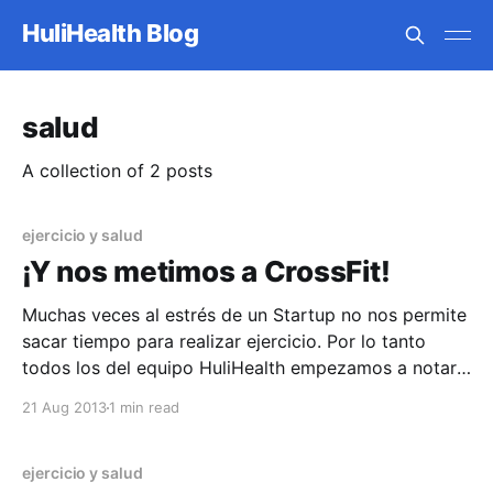
HuliHealth Blog
salud
A collection of 2 posts
ejercicio y salud
¡Y nos metimos a CrossFit!
Muchas veces al estrés de un Startup no nos permite
sacar tiempo para realizar ejercicio. Por lo tanto
todos los del equipo HuliHealth empezamos a notar
que el delicioso pan que trae Mónica en las mañanas,
21 Aug 2013
1 min read
los deliciosos postres de Keyla y los snacks a veces
no tan saludables, nos
ejercicio y salud