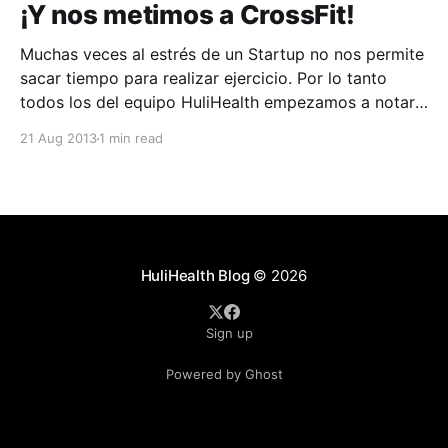
¡Y nos metimos a CrossFit!
Muchas veces al estrés de un Startup no nos permite
sacar tiempo para realizar ejercicio. Por lo tanto
todos los del equipo HuliHealth empezamos a notar
que el delicioso pan que trae Mónica en las mañanas,
21 Aug 2013
1 min read
los deliciosos postres de Keyla y los snacks a veces
no tan saludables, nos
HuliHealth Blog
© 2026
Sign up
Powered by Ghost