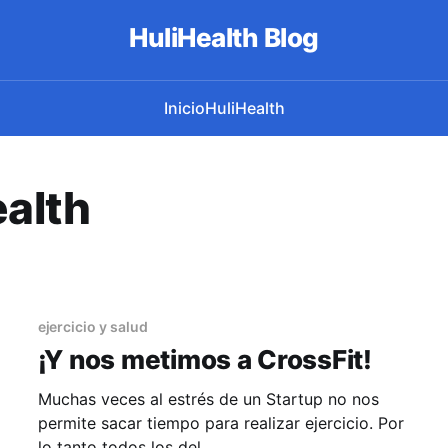
HuliHealth Blog
Inicio
HuliHealth
ealth
ejercicio y salud
¡Y nos metimos a CrossFit!
Muchas veces al estrés de un Startup no nos
permite sacar tiempo para realizar ejercicio. Por
lo tanto todos los del