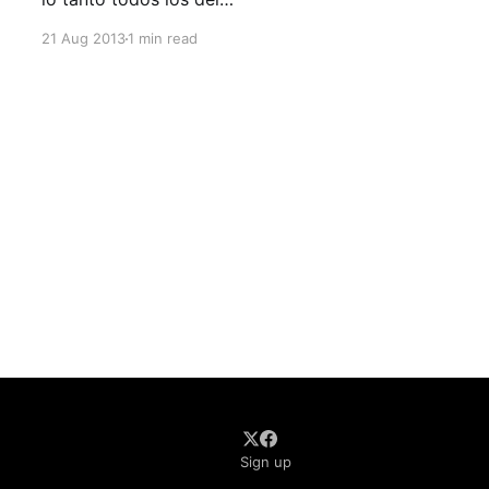
equipo HuliHealth empezamos a notar que el
21 Aug 2013
1 min read
delicioso pan que trae Mónica en las mañanas,
los deliciosos postres de Keyla y los snacks a
veces no tan saludables, nos
Sign up