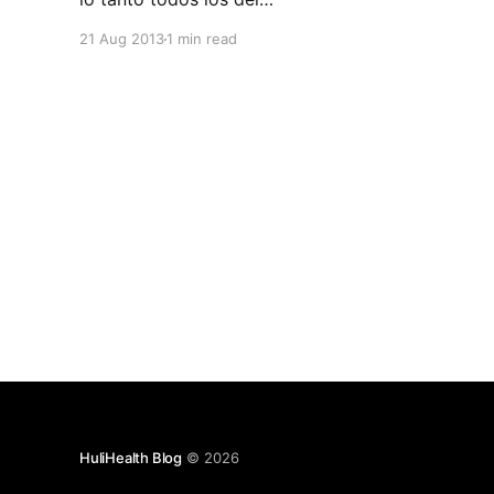
equipo HuliHealth empezamos a notar que el
21 Aug 2013
1 min read
delicioso pan que trae Mónica en las mañanas,
los deliciosos postres de Keyla y los snacks a
veces no tan saludables, nos
HuliHealth Blog
© 2026