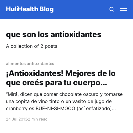
HuliHealth Blog
que son los antioxidantes
A collection of 2 posts
alimentos antioxidantes
¡Antioxidantes! Mejores de lo
que creés para tu cuerpo...
“Mirá, dicen que comer chocolate oscuro y tomarse
una copita de vino tinto o un vasito de jugo de
cranberry es BUE-NI-SI-MOOO (así enfatizado)
porque están llenos de antioxidantes”, se lo han dicho
24 Jul 2013
2 min read
muchas veces. ¿cierto? Y la mayoría de las veces
uno hace caso a la