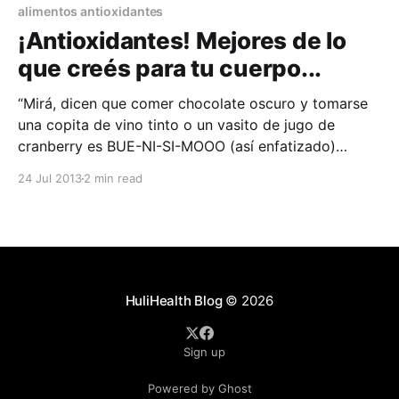
alimentos antioxidantes
¡Antioxidantes! Mejores de lo
que creés para tu cuerpo...
“Mirá, dicen que comer chocolate oscuro y tomarse
una copita de vino tinto o un vasito de jugo de
cranberry es BUE-NI-SI-MOOO (así enfatizado)
porque están llenos de antioxidantes”, se lo han dicho
24 Jul 2013
2 min read
muchas veces. ¿cierto? Y la mayoría de las veces
uno hace caso a la
HuliHealth Blog
© 2026
Sign up
Powered by Ghost