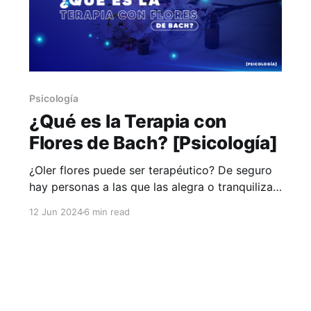
Psicología
¿Qué es la Terapia con
Flores de Bach? [Psicología]
¿Oler flores puede ser terapéutico? De seguro
hay personas a las que las alegra o tranquiliza
acercar su nariz a las flores de su jardín. La
12 Jun 2024
6 min read
terapia con flores, sin embargo, no es así de
sencillo. Es un método de tratamiento que tiene
soporte científico y que ya tiene prácticamente