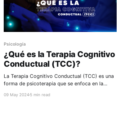
Psicología
¿Qué es la Terapia Cognitivo
Conductual (TCC)?
La Terapia Cognitivo Conductual (TCC) es una
forma de psicoterapia que se enfoca en la
relación entre los pensamientos, las emociones
09 May 2024
5 min read
y los comportamientos de una persona. En este
artículo te explicaremos más sobre cuándo
podrías recurrir a este tipo de terapia, a qué
especialista buscar y qué expectativas tener