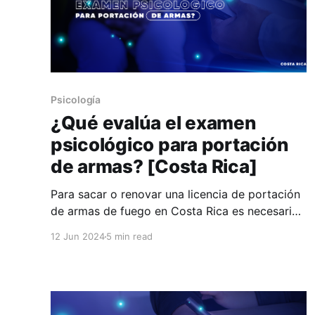
Psicología
¿Qué evalúa el examen
psicológico para portación
de armas? [Costa Rica]
Para sacar o renovar una licencia de portación
de armas de fuego en Costa Rica es necesaria
una evaluación psicológica. Esta evaluación
12 Jun 2024
5 min read
tiene como propósito verificar si, en el
momento del examen, la persona cuenta con
las capacidades necesarias para tomar
decisiones relacionadas con la posesión y uso
de un