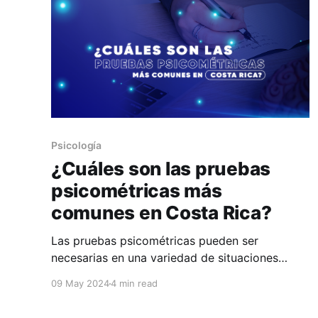
Psicología
¿Cuáles son las pruebas
psicométricas más
comunes en Costa Rica?
Las pruebas psicométricas pueden ser
necesarias en una variedad de situaciones
donde se requiere evaluar el funcionamiento
09 May 2024
4 min read
psicológico y conductual de una persona. En
este artículo te compartiremos más sobre