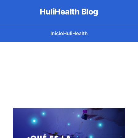
HuliHealth Blog
Inicio
HuliHealth