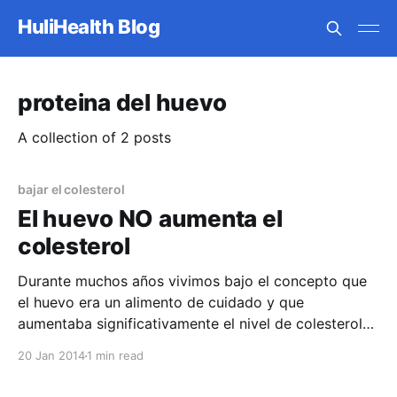
HuliHealth Blog
proteina del huevo
A collection of 2 posts
bajar el colesterol
El huevo NO aumenta el
colesterol
Durante muchos años vivimos bajo el concepto que
el huevo era un alimento de cuidado y que
aumentaba significativamente el nivel de colesterol
de nuestro cuerpo. Según las más recientes
20 Jan 2014
1 min read
recomendaciones, el consumo de hasta un huevo por
día no supone factor de riesgo alguno en personas