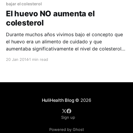
sanas con una
bajar el colesterol
El huevo NO aumenta el
colesterol
Durante muchos años vivimos bajo el concepto que
el huevo era un alimento de cuidado y que
aumentaba significativamente el nivel de colesterol
de nuestro cuerpo. Según las más recientes
20 Jan 2014
1 min read
recomendaciones, el consumo de hasta un huevo por
día no supone factor de riesgo alguno en personas
sanas con una
HuliHealth Blog
© 2026
Sign up
Powered by Ghost