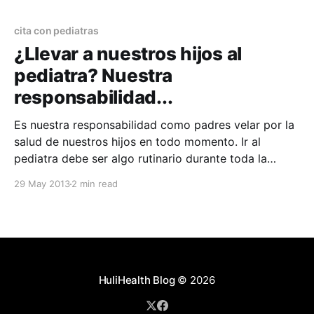
niños como para nosotros los padres. Varios puntos
cita con pediatras
¿Llevar a nuestros hijos al
pediatra? Nuestra
responsabilidad...
Es nuestra responsabilidad como padres velar por la
salud de nuestros hijos en todo momento. Ir al
pediatra debe ser algo rutinario durante toda la
infancia de nuestros hijos. Esto hace que esta
29 May 2013
2 min read
experiencia sea más fácil y llevadera tanto para los
niños como para nosotros los padres. Varios puntos
HuliHealth Blog
© 2026