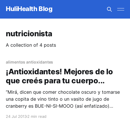
HuliHealth Blog
nutricionista
A collection of 4 posts
alimentos antioxidantes
¡Antioxidantes! Mejores de lo
que creés para tu cuerpo...
“Mirá, dicen que comer chocolate oscuro y tomarse
una copita de vino tinto o un vasito de jugo de
cranberry es BUE-NI-SI-MOOO (así enfatizado)
porque están llenos de antioxidantes”, se lo han dicho
24 Jul 2013
2 min read
muchas veces. ¿cierto? Y la mayoría de las veces
uno hace caso a la