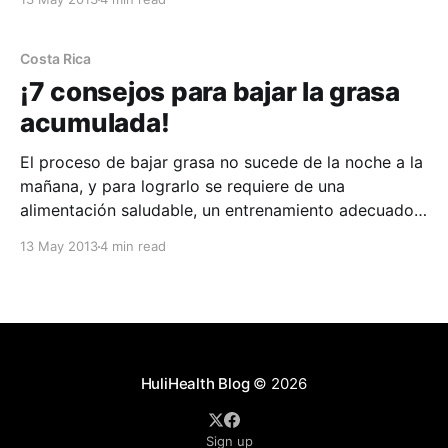
corporal no es lo mismo. Si no existe un plan
nutricional diseñado por un especialista, y un
Costa Rica
¡7 consejos para bajar la grasa
acumulada!
El proceso de bajar grasa no sucede de la noche a la
mañana, y para lograrlo se requiere de una
alimentación saludable, un entrenamiento adecuado,
paciencia y persistencia. Perder peso, y perder grasa
13 May 2013
4 min read
corporal no es lo mismo. Si no existe un plan
nutricional diseñado por un especialista, y un
HuliHealth Blog
© 2026
Sign up