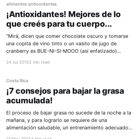
alimentos antioxidantes
¡Antioxidantes! Mejores de lo
que creés para tu cuerpo...
“Mirá, dicen que comer chocolate oscuro y tomarse
una copita de vino tinto o un vasito de jugo de
cranberry es BUE-NI-SI-MOOO (así enfatizado)
porque están llenos de antioxidantes”, se lo han dicho
24 Jul 2013
2 min read
muchas veces. ¿cierto? Y la mayoría de las veces
uno hace caso a la
Costa Rica
¡7 consejos para bajar la grasa
acumulada!
El proceso de bajar grasa no sucede de la noche a la
mañana, y para lograrlo se requiere de una
alimentación saludable, un entrenamiento adecuado,
paciencia y persistencia. Perder peso, y perder grasa
13 May 2013
4 min read