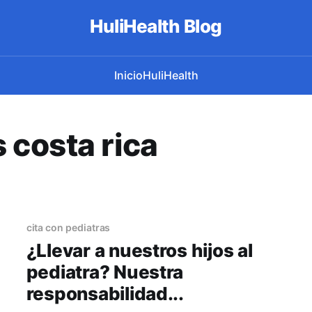
HuliHealth Blog
Inicio
HuliHealth
 costa rica
cita con pediatras
¿Llevar a nuestros hijos al
pediatra? Nuestra
responsabilidad...