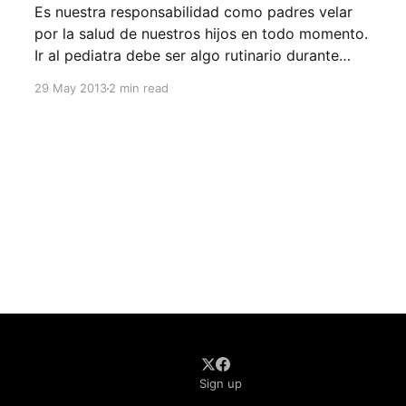
Es nuestra responsabilidad como padres velar
por la salud de nuestros hijos en todo momento.
Ir al pediatra debe ser algo rutinario durante
toda la infancia de nuestros hijos. Esto hace que
29 May 2013
2 min read
esta experiencia sea más fácil y llevadera tanto
para los niños como para nosotros los padres.
Varios puntos
Sign up