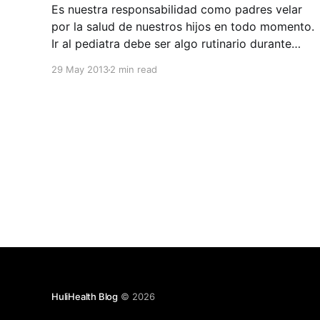
Es nuestra responsabilidad como padres velar
por la salud de nuestros hijos en todo momento.
Ir al pediatra debe ser algo rutinario durante
toda la infancia de nuestros hijos. Esto hace que
29 May 2013
2 min read
esta experiencia sea más fácil y llevadera tanto
para los niños como para nosotros los padres.
Varios puntos
HuliHealth Blog
© 2026