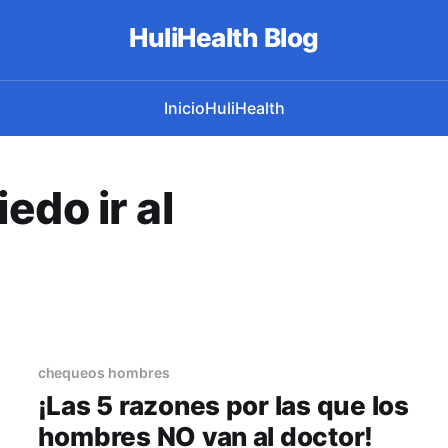
HuliHealth Blog
Inicio
HuliHealth
edo ir al
chequeos hombres
¡Las 5 razones por las que los
hombres NO van al doctor!