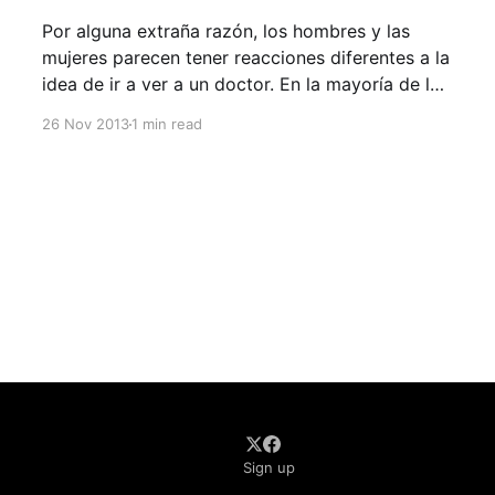
Por alguna extraña razón, los hombres y las
mujeres parecen tener reacciones diferentes a la
idea de ir a ver a un doctor. En la mayoría de las
veces, las mujeres quieren ir a la primera señal
26 Nov 2013
1 min read
de algún síntoma o problema, mientras que los
hombres prefieren a esperar el
Sign up