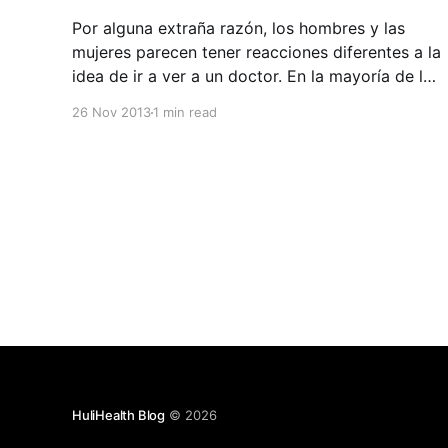
Por alguna extraña razón, los hombres y las
mujeres parecen tener reacciones diferentes a la
idea de ir a ver a un doctor. En la mayoría de las
veces, las mujeres quieren ir a la primera señal
26 Nov 2013
1 min read
de algún síntoma o problema, mientras que los
hombres prefieren a esperar el
HuliHealth Blog
© 2026