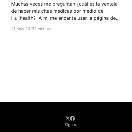
Muchas veces me preguntan ¿cuál es la ventaja
de hacer mis citas médicas por medio de
Hulihealth? A mi me encanta usar la página de
Hulihealth por que puedo escoger el médico
21 May 2013
1 min read
entre una gran variedad de excelentes
especialistas, puedo ver los precios de los
tratamientos, las diferentes clínicas de
Sign up