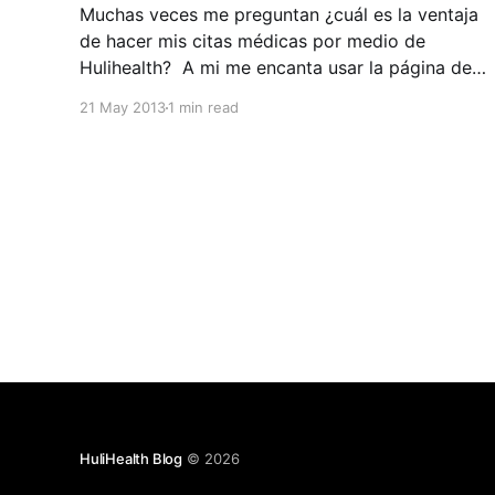
Muchas veces me preguntan ¿cuál es la ventaja
de hacer mis citas médicas por medio de
Hulihealth? A mi me encanta usar la página de
Hulihealth por que puedo escoger el médico
21 May 2013
1 min read
entre una gran variedad de excelentes
especialistas, puedo ver los precios de los
tratamientos, las diferentes clínicas de
HuliHealth Blog
© 2026