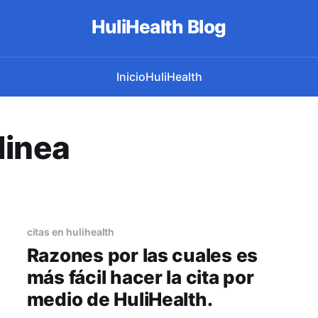
HuliHealth Blog
Inicio
HuliHealth
linea
citas en hulihealth
Razones por las cuales es
más fácil hacer la cita por
medio de HuliHealth.