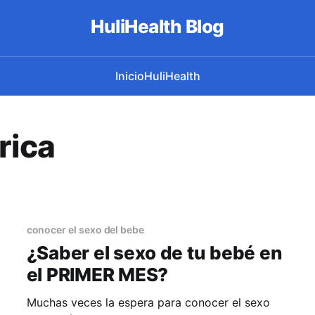
HuliHealth Blog
Inicio
HuliHealth
rica
conocer el sexo del bebe
¿Saber el sexo de tu bebé en
el PRIMER MES?
Muchas veces la espera para conocer el sexo