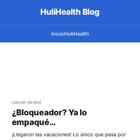
HuliHealth Blog
Inicio
HuliHealth
cáncer de piel
¿Bloqueador? Ya lo
empaqué…
¡Llegaron las vacaciones! Lo único que pasa por