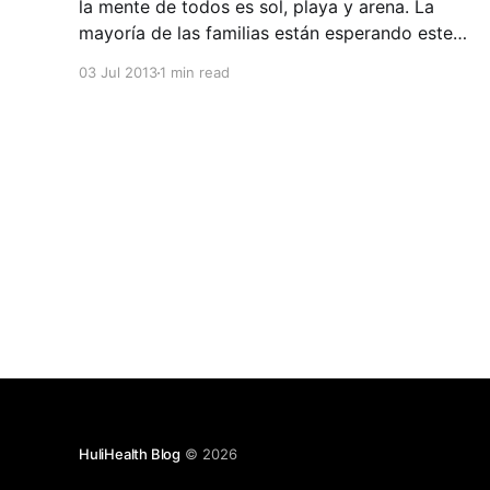
la mente de todos es sol, playa y arena. La
mayoría de las familias están esperando este
momento para poder pasar un rato juntos y
03 Jul 2013
1 min read
disfrutar en familia. Es de suma importancia que
tengamos varias precauciones principalmente
con el sol. Venir bronceados
HuliHealth Blog
© 2026