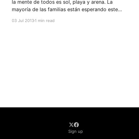
la mente de todos es sol, playa y arena. La
mayoría de las familias están esperando este
momento para poder pasar un rato juntos y
03 Jul 2013
1 min read
disfrutar en familia. Es de suma importancia que
tengamos varias precauciones principalmente
con el sol. Venir bronceados
Sign up