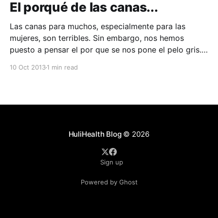
El porqué de las canas...
Las canas para muchos, especialmente para las
mujeres, son terribles. Sin embargo, nos hemos
puesto a pensar el por que se nos pone el pelo gris.
El pelo se vuelve gris con la edad por varias razones,
10 Oct 2013
1 min read
siendo la principal la edad. La mayoría de las
personas comienzan a tener
HuliHealth Blog
© 2026
Sign up
Powered by Ghost