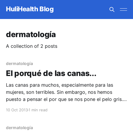
HuliHealth Blog
dermatología
A collection of 2 posts
dermatología
El porqué de las canas...
Las canas para muchos, especialmente para las
mujeres, son terribles. Sin embargo, nos hemos
puesto a pensar el por que se nos pone el pelo gris.
El pelo se vuelve gris con la edad por varias razones,
10 Oct 2013
1 min read
siendo la principal la edad. La mayoría de las
personas comienzan a tener
dermatología