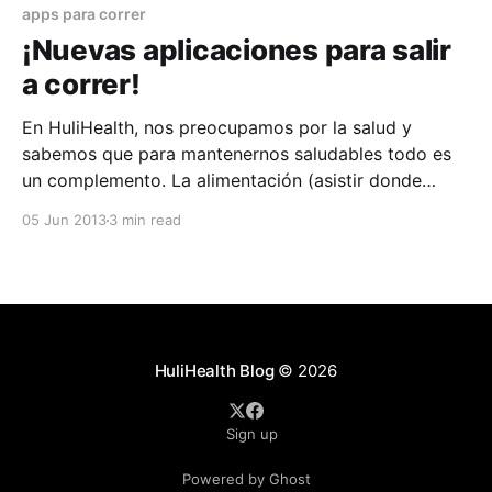
me gustaría decir que me
apps para correr
¡Nuevas aplicaciones para salir
a correr!
En HuliHealth, nos preocupamos por la salud y
sabemos que para mantenernos saludables todo es
un complemento. La alimentación (asistir donde
buenos nutricionistas), el ejercicio, las visitas
05 Jun 2013
3 min read
periódicas a excelentes médicos y el cuidado general
de la salud son sólo algunos de ellos. Para comenzar
me gustaría decir que me
HuliHealth Blog
© 2026
Sign up
Powered by Ghost