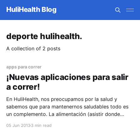
HuliHealth Blog
deporte hulihealth.
A collection of 2 posts
apps para correr
¡Nuevas aplicaciones para salir
a correr!
En HuliHealth, nos preocupamos por la salud y
sabemos que para mantenernos saludables todo es
un complemento. La alimentación (asistir donde
buenos nutricionistas), el ejercicio, las visitas
05 Jun 2013
3 min read
periódicas a excelentes médicos y el cuidado general
de la salud son sólo algunos de ellos. Para comenzar